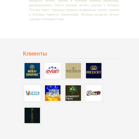
раскрутка летнего туризма в Болгарии Винница Кировоград,
Днепродзержинск Херсон реклама летнего туризма в Болгарии
Полтава Ровно, Черновцы Чернигов продвижение летнего туризма
в Болгарии Черкассы Хмельницкий, Житомир раскрутка летнего
туризма в Болгарии Сумы
Клиенты