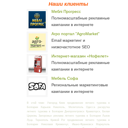
Наши клиенты
Меблі Прогресс
Полномасштабные рекламные
кампании в интернете
Агро портал "AgroMarket"
Email маркетинг и
низкочастотное SEO
Интернет-магазин «Нофелет»
Полномасштабные рекламные
кампании в интернете
Мебель Софа
Региональные маркетинговые
кампании в интернете
В этой теме: Ужгород Киев продвижение летнего туризма в
Болгарии Харьков Никополь, Мелитополь Одесса раскрутка
летнего туризма в Болгарии Днепропетровск Краматорск, Белая
Церковь Запорожье реклама летнего туризма в Болгарии Львов
Луцк, Тернополь Кривой Рог продвижение летнего туризма в
Болгарии Николаев Кременчуг, Ивано-Франковск Мариуполь