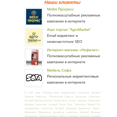
Наши клиенты
Меблі Прогресс
Полномасштабные рекламные
кампании в интернете
Агро портал "AgroMarket"
Email маркетинг и
низкочастотное SEO
Интернет-магазин «Нофелет»
Полномасштабные рекламные
кампании в интернете
Мебель Софа
Региональные маркетинговые
кампании в интернете
В этой теме: Ужгород Киев продвижение солнечных батарей
Харьков Никополь, Мелитополь Одесса раскрутка солнечных
батарей Днепропетровск Краматорск, Белая Церковь Запорожье
реклама солнечных батарей Львов Луцк, Тернополь Кривой Рог
продвижение солнечных батарей Николаев Кременчуг, Ивано-
Франковск Мариуполь раскрутка солнечных батарей Винница
Кировоград, Днепродзержинск Херсон реклама солнечных батарей