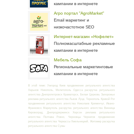
кампании в интернете
Агро портал "AgroMarket"
Email маркетинг и
низкочастотное SEO
Интернет-магазин «Нофелет»
Полномасштабные рекламные
кампании в интернете
Мебель Софа
Региональные маркетинговые
кампании в интернете
В этой теме: Ужгород Киев продвижение ритуального агентства
Харьков Никополь, Мелитополь Одесса раскрутка ритуального
агентства Днепропетровск Краматорск, Белая Церковь Запорожье
реклама ритуального агентства Львов Луцк, Тернополь Кривой Рог
продвижение ритуального агентства Николаев Кременчуг, Ивано-
Франковск Мариуполь раскрутка ритуального агентства Винница
Кировоград, Днепродзержинск Херсон реклама ритуального
агентства Полтава Ровно, Черновцы Чернигов продвижение
ритуального агентства Черкассы Хмельницкий, Житомир раскрутка
ритуального агентства Сумы