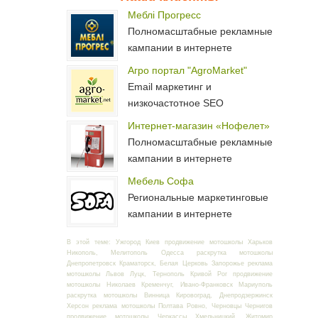
Меблі Прогресс
Полномасштабные рекламные
кампании в интернете
Агро портал "AgroMarket"
Email маркетинг и
низкочастотное SEO
Интернет-магазин «Нофелет»
Полномасштабные рекламные
кампании в интернете
Мебель Софа
Региональные маркетинговые
кампании в интернете
В этой теме: Ужгород Киев продвижение мотошколы Харьков
Никополь, Мелитополь Одесса раскрутка мотошколы
Днепропетровск Краматорск, Белая Церковь Запорожье реклама
мотошколы Львов Луцк, Тернополь Кривой Рог продвижение
мотошколы Николаев Кременчуг, Ивано-Франковск Мариуполь
раскрутка мотошколы Винница Кировоград, Днепродзержинск
Херсон реклама мотошколы Полтава Ровно, Черновцы Чернигов
продвижение мотошколы Черкассы Хмельницкий, Житомир