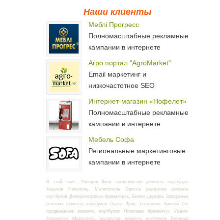
Наши клиенты
Меблі Прогресс
Полномасштабные рекламные
кампании в интернете
Агро портал "AgroMarket"
Email маркетинг и
низкочастотное SEO
Интернет-магазин «Нофелет»
Полномасштабные рекламные
кампании в интернете
Мебель Софа
Региональные маркетинговые
кампании в интернете
В этой теме: Ужгород Киев продвижение ремонта ноутбуков
Харьков Никополь, Мелитополь Одесса раскрутка ремонта
ноутбуков Днепропетровск Краматорск, Белая Церковь Запорожье
реклама ремонта ноутбуков Львов Луцк, Тернополь Кривой Рог
продвижение ремонта ноутбуков Николаев Кременчуг, Ивано-
Франковск Мариуполь раскрутка ремонта ноутбуков Винница