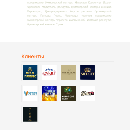
продвижение букмекерской конторы Николаев Кременчуг, Ивано-
Франковск Мариуполь раскрутка букмекерской конторы Винница
Кировоград, Днепродзержинск Херсон реклама букмекерской
конторы Полтава Ровно, Черновцы Чернигов продвижение
букмекерской конторы Черкассы Хмельницкий, Житомир раскрутка
букмекерской конторы Сумы
Клиенты