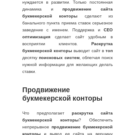
нуждается в развитии. Только постоянная
динамика и
продвижение сайта
букмекерской конторы
сделают из
банального пункта приема ставок серьезное
заведение с именем. Поддержка и
СЕО
оптимизация
сделает сайт удобным в
восприятии клиентов.
Раскрутка
букмекерской конторы
выводит сайт в
топ
десятку
поисковых систем
, облегчая поиск
нужной информации для желающих делать
ставки.
Продвижение
букмекерской конторы
Что предполагает
раскрутка сайта
букмекерской конторы
? Обеспечить
непрерывное
продвижение букмекерской
конторы
и вывод ее сайта на вершину