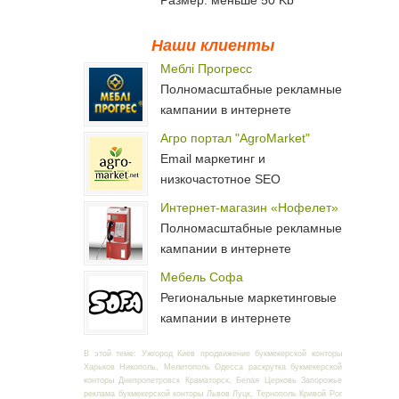
Размер: меньше 50 Kb
Наши клиенты
Меблі Прогресс
Полномасштабные рекламные
кампании в интернете
Агро портал "AgroMarket"
Email маркетинг и
низкочастотное SEO
Интернет-магазин «Нофелет»
Полномасштабные рекламные
кампании в интернете
Мебель Софа
Региональные маркетинговые
кампании в интернете
В этой теме: Ужгород Киев продвижение букмекерской конторы
Харьков Никополь, Мелитополь Одесса раскрутка букмекерской
конторы Днепропетровск Краматорск, Белая Церковь Запорожье
реклама букмекерской конторы Львов Луцк, Тернополь Кривой Рог